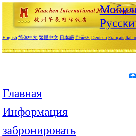
Мобиль
Русски
English
简体中文
繁體中文
日本語
한국어
Deutsch
Français
Itali
Главная
Информация
забронировать