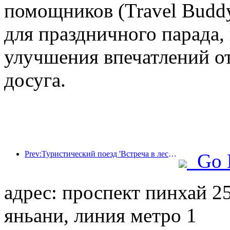
помощников (Travel Budd
для праздничного парада,
улучшения впечатлений от
досуга.
Prev:Туристический поезд 'Встреча в лесу Хулунбуир - Экспресс Дасинганлин - Поезд 'Звездный свет' - Путешествие в Тяньи' совершает свой первый рейс.
Go 
адрес: проспект пинхай 25
яньани, линия метро 1