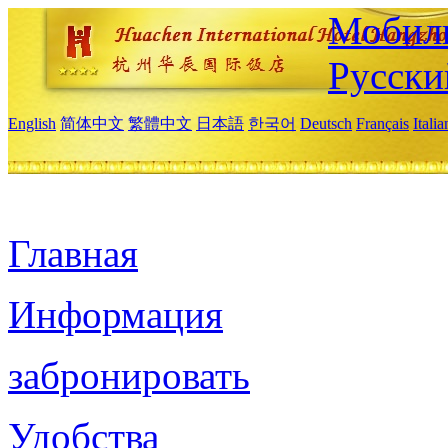
Мобиль
Русски
English
简体中文
繁體中文
日本語
한국어
Deutsch
Français
Itali
Главная
Информация
забронировать
Удобства