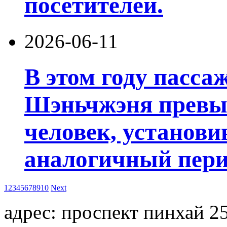
посетителей.
2026-06-11
В этом году пасса
Шэньчжэня превы
человек, установи
аналогичный пери
1
2
3
4
5
6
7
8
9
10
Next
адрес: проспект пинхай 25