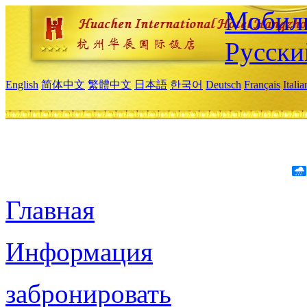
Мобиль
Русски
English
简体中文
繁體中文
日本語
한국어
Deutsch
Français
Itali
Главная
Информация
забронировать