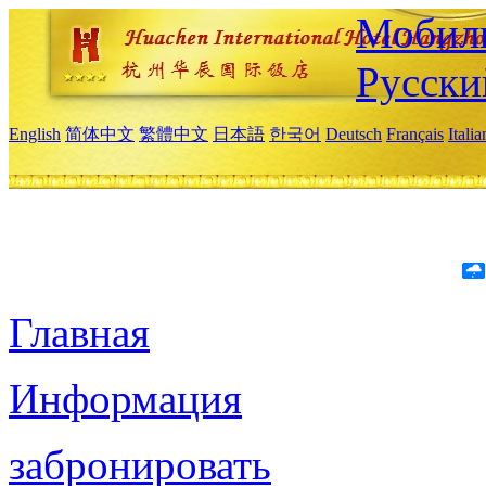
Мобиль
Русски
English
简体中文
繁體中文
日本語
한국어
Deutsch
Français
Itali
Главная
Информация
забронировать