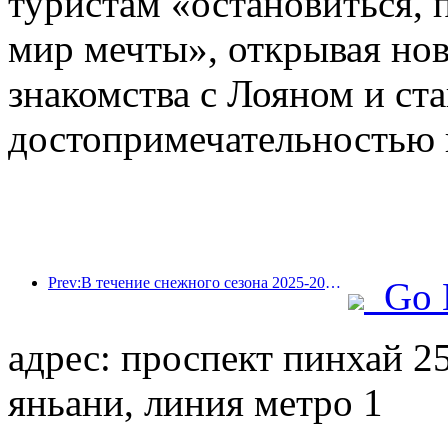
туристам «остановиться, 
мир мечты», открывая но
знакомства с Лояном и ст
достопримечательностью 
Prev:В течение снежного сезона 2025-2026 годов количество туристов, прибывающих в зимние курорты провинции Цзилинь, увеличилось на 16,1% по сравнению с предыдущим годом.
Go 
адрес: проспект пинхай 25
яньани, линия метро 1