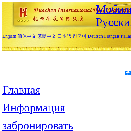
Мобиль
Русски
English
简体中文
繁體中文
日本語
한국어
Deutsch
Français
Itali
Главная
Информация
забронировать