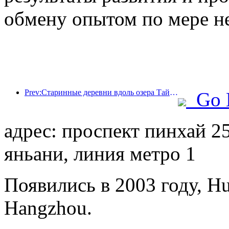
обмену опытом по мере н
Prev:Старинные деревни вдоль озера Тайху в Хучжоу провинции Чжэцзян начали реконструкцию и модернизацию, в которые было инвестировано около 1 млрд юаней.
Go 
адрес: проспект пинхай 25
яньани, линия метро 1
Появились в 2003 году, Hua
Hangzhou.