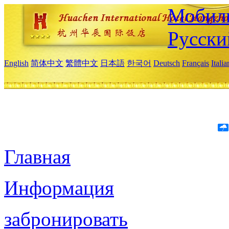
Мобиль
Русски
English
简体中文
繁體中文
日本語
한국어
Deutsch
Français
Itali
Главная
Информация
забронировать