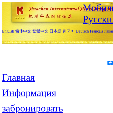
Мобиль
Русски
English
简体中文
繁體中文
日本語
한국어
Deutsch
Français
Itali
Главная
Информация
забронировать