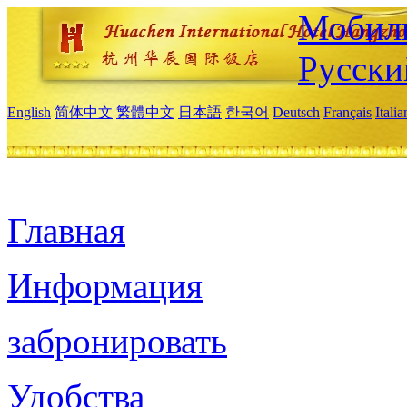
Мобиль
Русски
English
简体中文
繁體中文
日本語
한국어
Deutsch
Français
Itali
Главная
Информация
забронировать
Удобства