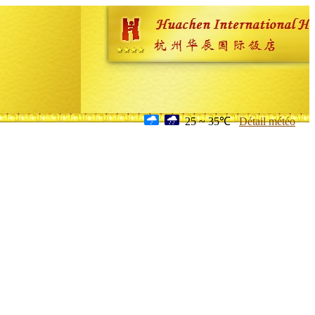
25 ~ 35℃
Détail météo