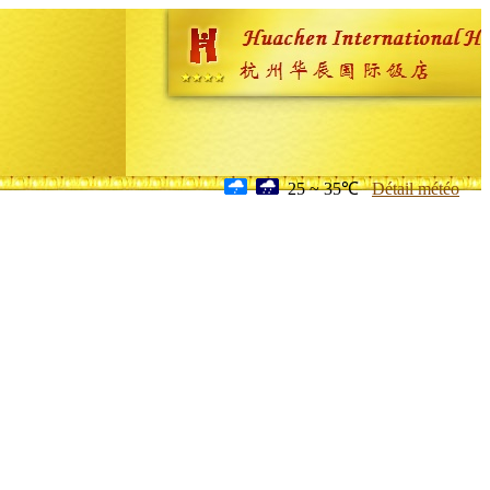
25 ~ 35℃
Détail météo