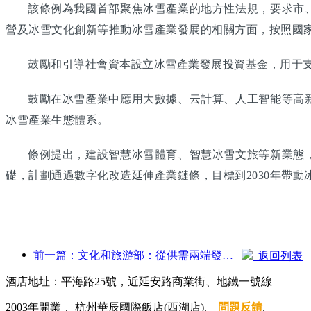
該條例為我國首部聚焦冰雪產業的地方性法規，要求市
營及冰雪文化創新等推動冰雪產業發展的相關方面，按照國
鼓勵和引導社會資本設立冰雪產業發展投資基金，用于
鼓勵在冰雪產業中應用大數據、云計算、人工智能等高
冰雪產業生態體系。
條例提出，建設智慧冰雪體育、智慧冰雪文旅等新業態
礎，計劃通過數字化改造延伸產業鏈條，目標到2030年帶動
前一篇：文化和旅游部：從供需兩端發力，引導文旅消費活動出行
返回列表
酒店地址：平海路25號，近延安路商業街、地鐵一號線
2003年開業， 杭州華辰國際飯店(西湖店).
問題反饋
.