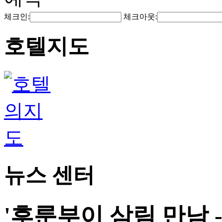
체크인:
체크아웃:
호텔지도
뉴스 센터
'후룬부이 삼림 만남 