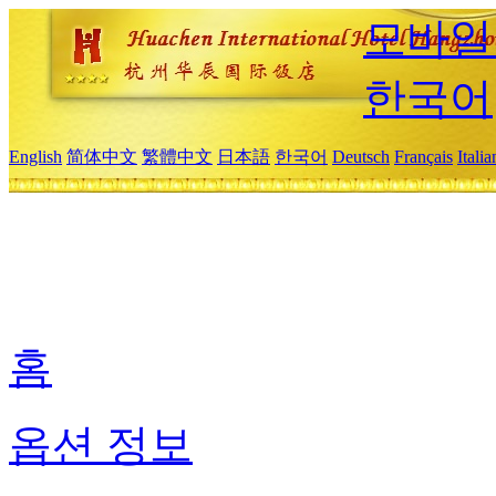
모바일
한국어
English
简体中文
繁體中文
日本語
한국어
Deutsch
Français
Itali
홈
옵션 정보