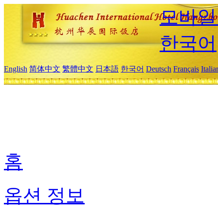
모바일
한국어
English
简体中文
繁體中文
日本語
한국어
Deutsch
Français
Itali
홈
옵션 정보