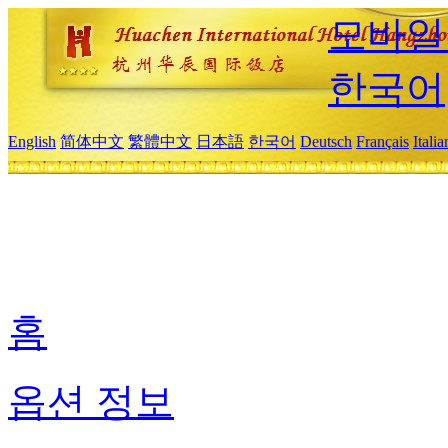
모바일
한국어
English
简体中文
繁體中文
日本語
한국어
Deutsch
Français
Itali
홈
옵션 정보