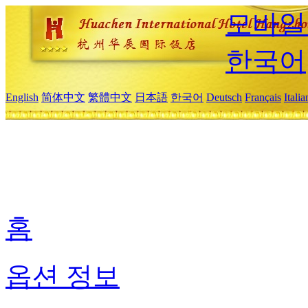
모바일
한국어
English
简体中文
繁體中文
日本語
한국어
Deutsch
Français
Itali
홈
옵션 정보