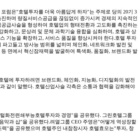
럼은"호텔투자를 더욱 아름답게 하자"는 주제로 당의 20기 3
촉진하며 량질서비스공급을 끊임없이 증가시켜 경제의 지속적인
산업공급사슬을 형성하여 호텔업의 형태전환과 고도화를 촉진하는
강화하고, 문상려 및 문체 과학기술 융합을 심화하며, 호텔과 상
서비스 기능을 확장하고, 서비스 품질을 향상시켜야 한다.호텔 투자
이 파고들고 방사능 범위를 넓히며 체인화, 네트워크화 발전 및
 등 면에서 혁신잠재력을 발굴하여 특색화, 품질화, 브랜드화 발
텔에 투자하려면 브랜드화, 체인화, 지능화, 디지털화의 발전
음과 같이 말했다. 호텔산업사슬 각측은 소통과 협력을 강화해야
지털화전련쇄부능호텔투자와 경영"을 공유했다. 그린호텔그룹
악과 삽"을 공유했다.려열그룹 CEO 주영은"어떻게 역성장할
력"을 공유했으며 호텔주인 내참창시자 호텔효모는"투자, 창