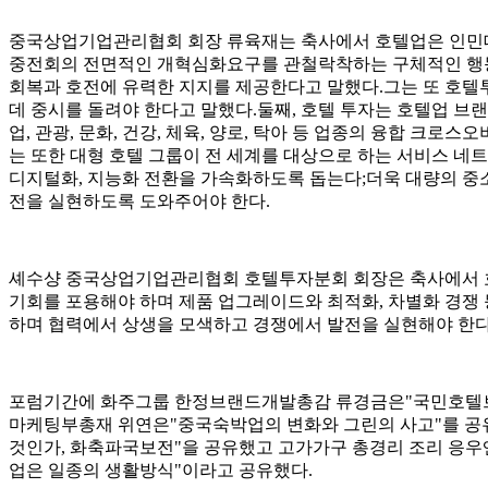
중국상업기업관리협회 회장 류육재는 축사에서 호텔업은 인민대중
중전회의 전면적인 개혁심화요구를 관철락착하는 구체적인 행
회복과 호전에 유력한 지지를 제공한다고 말했다.그는 또 호
데 중시를 돌려야 한다고 말했다.둘째, 호텔 투자는 호텔업 브랜
업, 관광, 문화, 건강, 체육, 양로, 탁아 등 업종의 융합 크
는 또한 대형 호텔 그룹이 전 세계를 대상으로 하는 서비스 네
디지털화, 지능화 전환을 가속화하도록 돕는다;더욱 대량의 중소
전을 실현하도록 도와주어야 한다.
셰수샹 중국상업기업관리협회 호텔투자분회 회장은 축사에서 호텔
기회를 포용해야 하며 제품 업그레이드와 최적화, 차별화 경쟁 
하며 협력에서 상생을 모색하고 경쟁에서 발전을 실현해야 한다
포럼기간에 화주그룹 한정브랜드개발총감 류경금은"국민호텔브
마케팅부총재 위연은"중국숙박업의 변화와 그린의 사고"를 공
것인가, 화축파국보전"을 공유했고 고가가구 총경리 조리 응
업은 일종의 생활방식"이라고 공유했다.