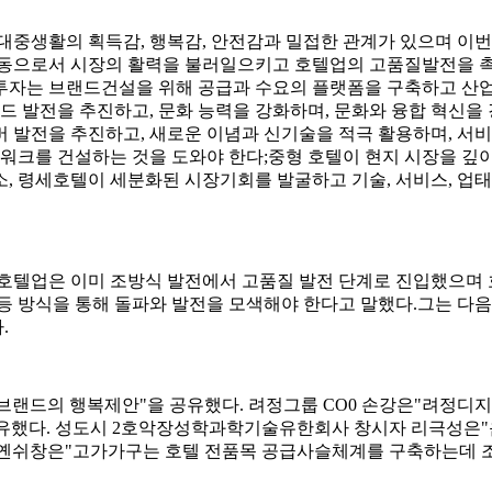
생활의 획득감, 행복감, 안전감과 밀접한 관계가 있으며 이번 포
동으로서 시장의 활력을 불러일으키고 호텔업의 고품질발전을 
텔투자는 브랜드건설을 위해 공급과 수요의 플랫폼을 구축하고 
드 발전을 추진하고, 문화 능력을 강화하며, 문화와 융합 혁신을 
로스오버 발전을 추진하고, 새로운 이념과 신기술을 적극 활용하며, 
트워크를 건설하는 것을 도와야 한다;중형 호텔이 현지 시장을 깊
, 령세호텔이 세분화된 시장기회를 발굴하고 기술, 서비스, 업태
업은 이미 조방식 발전에서 고품질 발전 단계로 진입했으며 호
등 방식을 통해 돌파와 발전을 모색해야 한다고 말했다.그는 다
.
랜드의 행복제안"을 공유했다. 려정그룹 CO0 손강은"려정디
유했다. 성도시 2호악장성학과학기술유한회사 창시자 리극성은"음
우옌쉬창은"고가가구는 호텔 전품목 공급사슬체계를 구축하는데 조