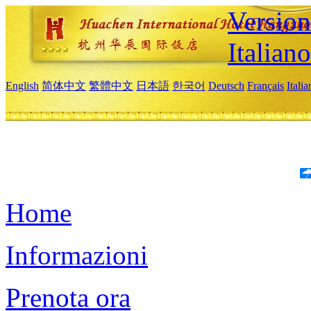
Version
Italiano
English
简体中文
繁體中文
日本語
한국어
Deutsch
Français
Itali
Home
Informazioni
Prenota ora