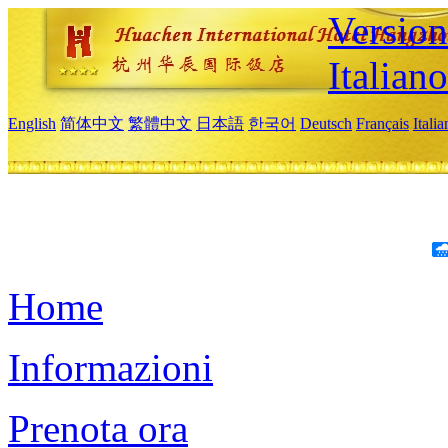
Version
Italiano
English
简体中文
繁體中文
日本語
한국어
Deutsch
Français
Itali
Home
Informazioni
Prenota ora