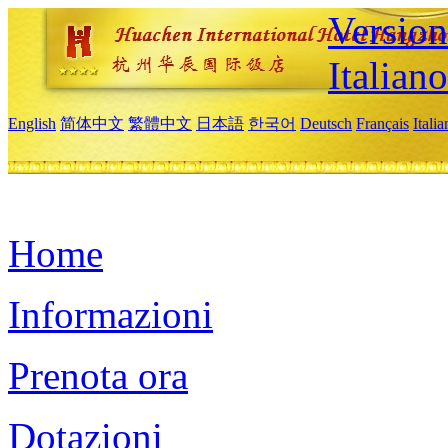
Version
Italiano
English
简体中文
繁體中文
日本語
한국어
Deutsch
Français
Itali
Home
Informazioni
Prenota ora
Dotazioni