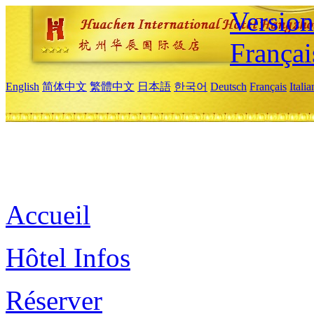
Versio
Françai
English
简体中文
繁體中文
日本語
한국어
Deutsch
Français
Itali
Accueil
Hôtel Infos
Réserver