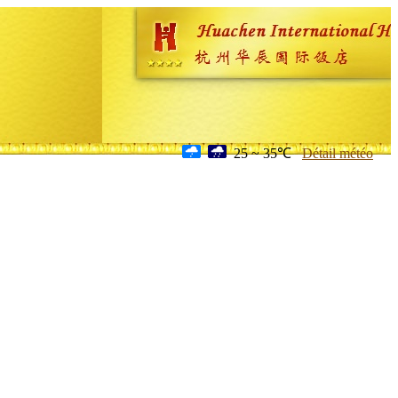
25 ~ 35℃
Détail météo