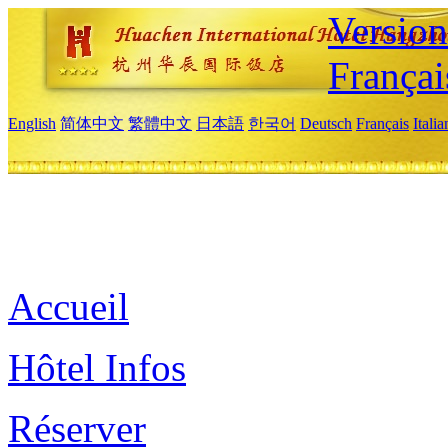
Versio
Françai
English
简体中文
繁體中文
日本語
한국어
Deutsch
Français
Itali
Accueil
Hôtel Infos
Réserver